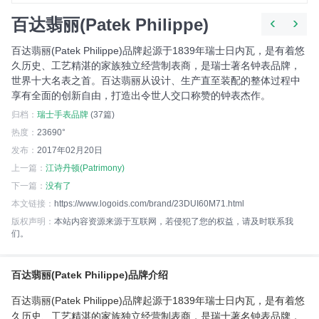
‹
›
百达翡丽(Patek Philippe)
百达翡丽(Patek Philippe)品牌起源于1839年瑞士日内瓦，是有着悠
久历史、工艺精湛的家族独立经营制表商，是瑞士著名钟表品牌，
世界十大名表之首。百达翡丽从设计、生产直至装配的整体过程中
享有全面的创新自由，打造出令世人交口称赞的钟表杰作。
归档：
瑞士手表品牌
(37篇)
热度：
23690°
发布：
2017年02月20日
上一篇：
江诗丹顿(Patrimony)
下一篇：
没有了
本文链接：
https://www.logoids.com/brand/23DUI60M71.html
版权声明：
本站内容资源来源于互联网，若侵犯了您的权益，请及时联系我
们。
百达翡丽(Patek Philippe)品牌介绍
百达翡丽(Patek Philippe)品牌起源于1839年瑞士日内瓦，是有着悠
久历史、工艺精湛的家族独立经营制表商，是瑞士著名钟表品牌，