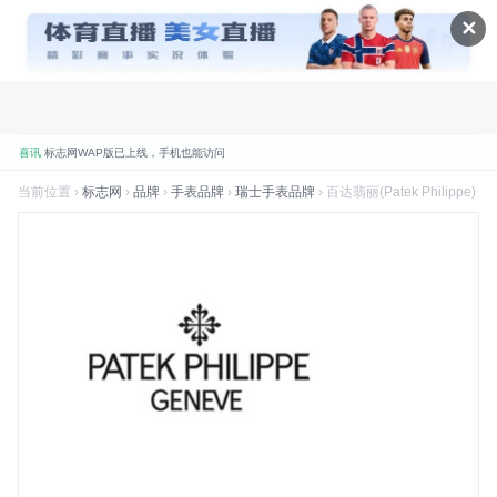
✕
喜讯
标志网WAP版已上线，手机也能访问
品牌
标志网，世界知名品牌标志大全
当前位置 ›
标志网
›
品牌
›
手表品牌
›
瑞士手表品牌
› 百达翡丽(Patek Philippe)
折腾
标志网全新改版 提升体验和视觉优化
规划
标志网新增品牌大全栏目
数据
标志网已汇聚超过 9,000+ 品牌标志
数据
标志网已累计超过 78,992,492 次浏览
品牌
找品牌、找标志就到标志网