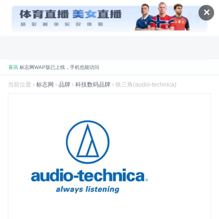
✕
喜讯
标志网WAP版已上线，手机也能访问
品牌
标志网，世界知名品牌标志大全
当前位置 ›
标志网
›
品牌
›
科技数码品牌
› 铁三角(audio-technica)
折腾
标志网全新改版 提升体验和视觉优化
规划
标志网新增品牌大全栏目
数据
标志网已汇聚超过 9,000+ 品牌标志
数据
标志网已累计超过 78,992,492 次浏览
品牌
找品牌、找标志就到标志网