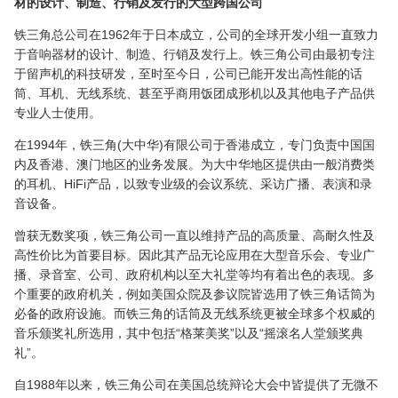
材的设计、制造、行销及发行的大型跨国公司
铁三角总公司在1962年于日本成立，公司的全球开发小组一直致力
于音响器材的设计、制造、行销及发行上。铁三角公司由最初专注
于留声机的科技研发，至时至今日，公司已能开发出高性能的话
筒、耳机、无线系统、甚至乎商用饭团成形机以及其他电子产品供
专业人士使用。
在1994年，铁三角(大中华)有限公司于香港成立，专门负责中国国
内及香港、澳门地区的业务发展。为大中华地区提供由一般消费类
的耳机、HiFi产品，以致专业级的会议系统、采访广播、表演和录
音设备。
曾获无数奖项，铁三角公司一直以维持产品的高质量、高耐久性及
高性价比为首要目标。因此其产品无论应用在大型音乐会、专业广
播、录音室、公司、政府机构以至大礼堂等均有着出色的表现。多
个重要的政府机关，例如美国众院及参议院皆选用了铁三角话筒为
必备的政府设施。而铁三角的话筒及无线系统更被全球多个权威的
音乐颁奖礼所选用，其中包括“格莱美奖”以及“摇滚名人堂颁奖典
礼”。
自1988年以来，铁三角公司在美国总统辩论大会中皆提供了无微不