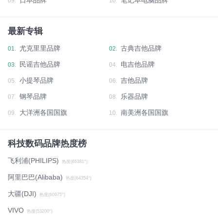
09.
10.
最新专辑
尤克里里品牌
古典吉他品牌
01.
02.
民谣吉他品牌
电吉他品牌
03.
04.
小提琴品牌
吉他品牌
05.
06.
钢琴品牌
乐器品牌
07.
08.
大洋洲各国国旗
南美洲各国国旗
09.
10.
科技数码品牌热度榜
飞利浦(PHILIPS)
热度(65381°)
阿里巴巴(Alibaba)
热度(64354°)
大疆(DJI)
热度(60975°)
VIVO
热度(53200°)