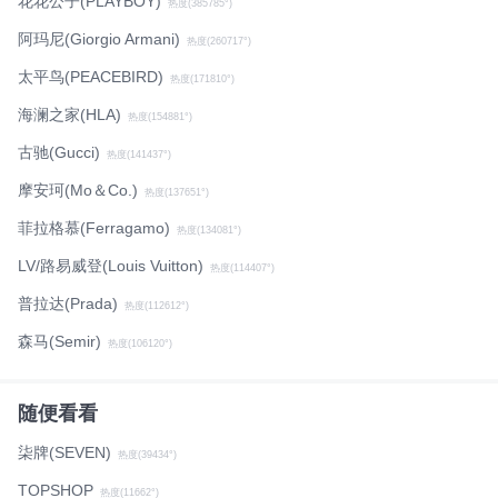
花花公子(PLAYBOY)
热度(385785°)
阿玛尼(Giorgio Armani)
热度(260717°)
太平鸟(PEACEBIRD)
热度(171810°)
海澜之家(HLA)
热度(154881°)
古驰(Gucci)
热度(141437°)
摩安珂(Mo＆Co.)
热度(137651°)
菲拉格慕(Ferragamo)
热度(134081°)
LV/路易威登(Louis Vuitton)
热度(114407°)
普拉达(Prada)
热度(112612°)
森马(Semir)
热度(106120°)
随便看看
柒牌(SEVEN)
热度(39434°)
TOPSHOP
热度(11662°)