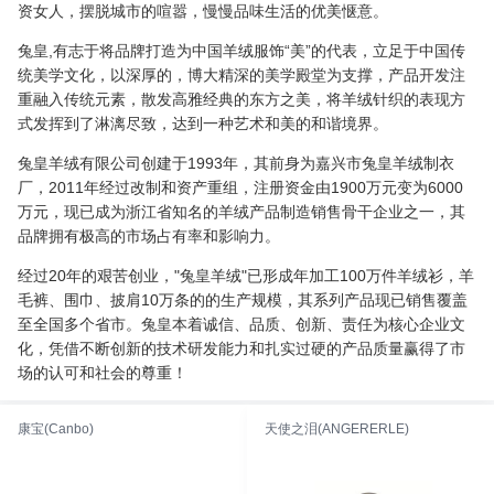
资女人，摆脱城市的喧嚣，慢慢品味生活的优美惬意。
兔皇,有志于将品牌打造为中国羊绒服饰“美”的代表，立足于中国传
统美学文化，以深厚的，博大精深的美学殿堂为支撑，产品开发注
重融入传统元素，散发高雅经典的东方之美，将羊绒针织的表现方
式发挥到了淋漓尽致，达到一种艺术和美的和谐境界。
兔皇羊绒有限公司创建于1993年，其前身为嘉兴市兔皇羊绒制衣
厂，2011年经过改制和资产重组，注册资金由1900万元变为6000
万元，现已成为浙江省知名的羊绒产品制造销售骨干企业之一，其
品牌拥有极高的市场占有率和影响力。
经过20年的艰苦创业，"兔皇羊绒"已形成年加工100万件羊绒衫，羊
毛裤、围巾、披肩10万条的的生产规模，其系列产品现已销售覆盖
至全国多个省市。兔皇本着诚信、品质、创新、责任为核心企业文
化，凭借不断创新的技术研发能力和扎实过硬的产品质量赢得了市
场的认可和社会的尊重！
康宝(Canbo)
天使之泪(ANGERERLE)