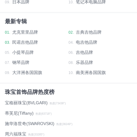
日本品牌
笔记本电脑品牌
09.
10.
最新专辑
尤克里里品牌
古典吉他品牌
01.
02.
民谣吉他品牌
电吉他品牌
03.
04.
小提琴品牌
吉他品牌
05.
06.
钢琴品牌
乐器品牌
07.
08.
大洋洲各国国旗
南美洲各国国旗
09.
10.
珠宝首饰品牌热度榜
宝格丽珠宝(BVLGARI)
热度(73438°)
蒂芙尼(Tiffany)
热度(63718°)
施华洛世奇(SWAROVSKI)
热度(36249°)
周六福珠宝
热度(33285°)