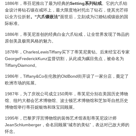
1886年，蒂芬尼推出了最为经典的
Setting系列钻戒
。它的六爪铂
金设计将钻石镶在戒环上，最大限度地衬托出了钻石，使其光芒得
以全方位折射
。“六爪镶嵌法”
面世后，立刻成为订婚钻戒镶嵌的国
际标准。
1886年，蒂芙尼首创的经典白金六爪钻戒，让全世界发现了饰品的
原创美及极简风格的魅力。
1878年，CharlesLewisTiffany买下了蒂芙尼黄钻。后来经宝石专家
GeorgeFrederickKunz监督切割，从此成为瞩目焦点，被命名为
TiffanyDiamond。
1986年，Tiffany&Co在伦敦的OldBond街开设了一家分店，奠定了
欧洲市场的拓展。
1987年，为了庆祝公司成立150周年，蒂芙尼分别在美国历史博物
馆、纽约大都会艺术博物馆、波士顿艺术博物馆和芝加哥自然历史
博物馆举行蒂芬妮银饰和珠宝回顾展。
1995年，巴黎罗浮宫博物馆的装饰艺术馆表彰蒂芙尼设计师
JeanSchlumberger，命名回顾展“城市的美钻”，表达对已故大师的
怀念。