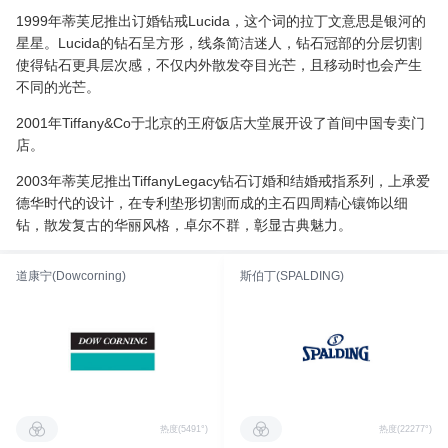
1999年蒂芙尼推出订婚钻戒Lucida，这个词的拉丁文意思是银河的
星星。Lucida的钻石呈方形，线条简洁迷人，钻石冠部的分层切割
使得钻石更具层次感，不仅内外散发夺目光芒，且移动时也会产生
不同的光芒。
2001年Tiffany&Co于北京的王府饭店大堂展开设了首间中国专卖门
店。
2003年蒂芙尼推出TiffanyLegacy钻石订婚和结婚戒指系列，上承爱
德华时代的设计，在专利垫形切割而成的主石四周精心镶饰以细
钻，散发复古的华丽风格，卓尔不群，彰显古典魅力。
道康宁(Dowcorning)
斯伯丁(SPALDING)
热度(5491°)
热度(22277°)