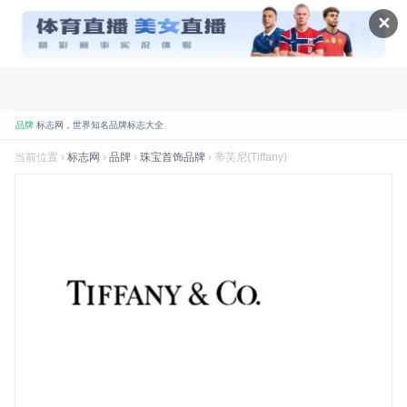
✕
品牌
标志网，世界知名品牌标志大全
折腾
标志网全新改版 提升体验和视觉优化
当前位置 ›
标志网
›
品牌
›
珠宝首饰品牌
› 蒂芙尼(Tiffany)
规划
标志网新增品牌大全栏目
数据
标志网已汇聚超过 9,000+ 品牌标志
数据
标志网已累计超过 78,992,492 次浏览
品牌
找品牌、找标志就到标志网
喜讯
标志网WAP版已上线，手机也能访问