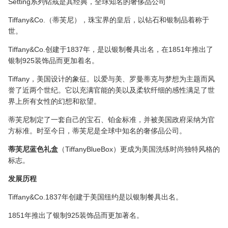
Setting系列钻戒是其经典，全球知名的奢侈品公司
Tiffany&Co.（蒂芙尼），珠宝界的皇后，以钻石和银制品着称于
世。
Tiffany&Co.创建于1837年，是以银制餐具出名，在1851年推出了
银制925装饰品而更加着名。
Tiffany，美国设计的象征。以爱与美、罗曼蒂克与梦想为主题而风
誉了近两个世纪。它以充满官能的美以及柔软纤细的感性满足了世
界上所有女性的幻想和欲望。
蒂芙尼制定了一套自己的宝石、铂金标准，并被美国政府采纳为官
方标准。时至今日，蒂芙尼是全球中知名的奢侈品公司。
蒂芙尼蓝色礼盒
（TiffanyBlueBox）更成为美国洗练时尚独特风格的
标志。
发展历程
Tiffany&Co.1837年创建于美国纽约是以银制餐具出名。
1851年推出了银制925装饰品而更加著名。