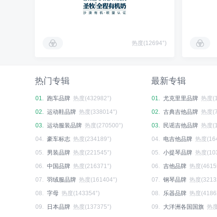
热度(12694°)
热门专辑
最新专辑
01.
跑车品牌
热度(432982°)
01.
尤克里里品牌
热度(1
02.
运动鞋品牌
热度(338014°)
02.
古典吉他品牌
热度(7
03.
运动服装品牌
热度(270500°)
03.
民谣吉他品牌
热度(1
04.
豪车标志
热度(234189°)
04.
电吉他品牌
热度(164
05.
男装品牌
热度(221545°)
05.
小提琴品牌
热度(103
06.
中国品牌
热度(216371°)
06.
吉他品牌
热度(4615
07.
羽绒服品牌
热度(161404°)
07.
钢琴品牌
热度(3213
08.
字母
热度(143354°)
08.
乐器品牌
热度(4186
09.
日本品牌
热度(137375°)
09.
大洋洲各国国旗
热度