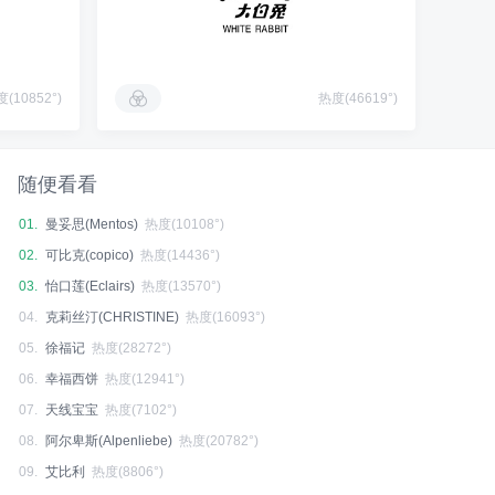
(10852°)
热度(46619°)
随便看看
01.
曼妥思(Mentos)
热度(10108°)
02.
可比克(copico)
热度(14436°)
03.
怡口莲(Eclairs)
热度(13570°)
04.
克莉丝汀(CHRISTINE)
热度(16093°)
05.
徐福记
热度(28272°)
06.
幸福西饼
热度(12941°)
07.
天线宝宝
热度(7102°)
08.
阿尔卑斯(Alpenliebe)
热度(20782°)
09.
艾比利
热度(8806°)