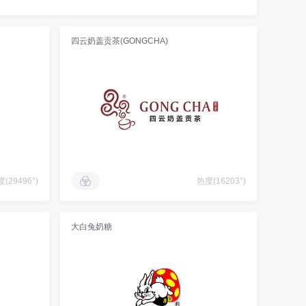
四云奶盖贡茶(GONGCHA)
(29496°)
热度(16203°)
大白兔奶糖