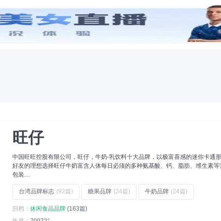
创意
字体
工具
专辑
品牌
(24)
防晒霜品牌
(31)
保暖内衣品牌
(23)
瑞士品牌
(56)
豆浆机品牌
(10)
泳衣品牌
(18)
旺仔
中国旺旺控股有限公司，旺仔，牛奶-乳饮料十大品牌，以极富喜感的迷你卡通
好友的理想选择旺仔牛奶富含人体每日必须的多种氨基酸、钙、脂肪、维生素等
包装…
台湾品牌标志
(92篇)
糖果品牌
(24篇)
牛奶品牌
(24篇)
归档：
休闲食品品牌
(163篇)