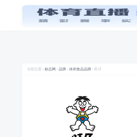
首页
品牌
图标
喜讯
标志网WAP版已上线，手机也能访问
推荐专辑
牛仔裤
品牌
标志网，世界知名品牌标志大全
蚕丝被品牌
(18)
折腾
标志网全新改版 提升体验和视觉优化
规划
标志网新增品牌大全栏目
数据
标志网已汇聚超过 9,000+ 品牌标志
当前位置 ›
标志网
›
品牌
›
休闲食品品牌
› 旺仔
数据
标志网已累计超过 78,992,492 次浏览
品牌
找品牌、找标志就到标志网