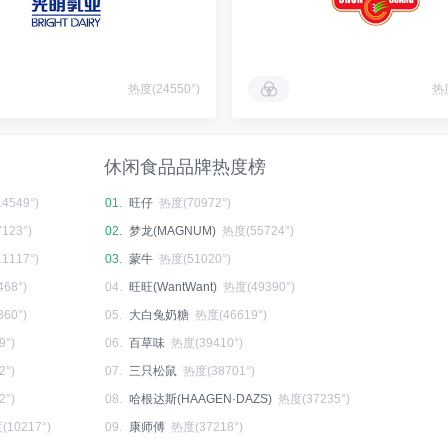
热度(24550°)
热度
休闲食品品牌热度榜
4549°)
01.
旺仔
热度(70972°)
123°)
02.
梦龙(MAGNUM)
热度(55724°)
1117°)
03.
蒙牛
热度(51020°)
68°)
04.
旺旺(WantWant)
热度(49390°)
60°)
05.
大白兔奶糖
热度(46619°)
9°)
06.
百草味
热度(39410°)
2°)
07.
三只松鼠
热度(38701°)
2°)
08.
哈根达斯(HAAGEN·DAZS)
热度(37235°)
(10217°)
09.
康师傅
热度(37218°)