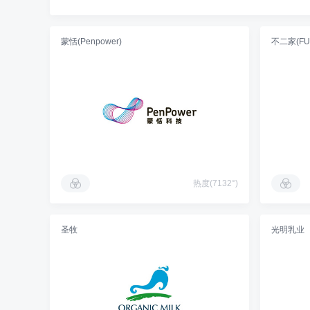
蒙恬(Penpower)
不二家(FUJ
热度(7132°)
圣牧
光明乳业