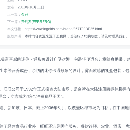
热度：
70972°
发布：
2018年10月11日
上一篇：
金冠
下一篇：
费列罗(FERRERO)
本文链接：
https://www.logoids.com/brand/257T39BE25.html
版权声明：
本站内容资源来源于互联网，若侵犯了您的权益，请及时联系我们。
以极富喜感的迷你卡通形象设计广受欢迎，包装轻便适合儿童随身携带，
生素等营养成份，亲切的迷你卡通形象的设计，雾面质感的礼盒包装，包
旺旺公司于1992年正式投资大陆市场，是台湾在大陆注册商标并且拥有多
理念，立志成为“综合消费食品王国”。
、新加坡、日本。截止2006年6月，以覆盖区域市场为目标，在中国地区
除了经营食品行业外，旺旺还涉足医疗服务、餐饮连锁、农业、酒店、房