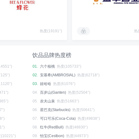
热度(19191°)
热度
饮品品牌热度榜
4551°)
01.
六个核桃
热度(105733°)
125°)
02.
安慕希(AMBROSIAL)
热度(62718°)
1120°)
03.
娃哈哈
热度(61076°)
71°)
04.
百岁山(Ganten)
热度(52504°)
65°)
05.
农夫山泉
热度(51663°)
7°)
06.
星巴克(Starbucks)
热度(50641°)
8°)
07.
可口可乐(Coca-Cola)
热度(49838°)
1°)
08.
红牛(RedBull)
热度(48830°)
(10221°)
09.
怡宝(Cestbon)
热度(44973°)