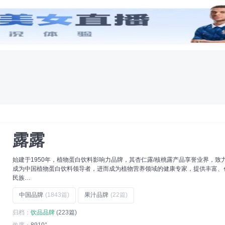
创意
字体
工具
专辑
体机品牌
(17)
相机品牌
(10)
生发剂品牌
(9)
地漏品牌
(18)
卡品牌
(17)
靴子品牌
(18)
露露
始建于1950年，植物蛋白饮料影响力品牌，其杏仁露/核桃露产品享誉业界，致
成为中国植物蛋白饮料领导者，进而成为植物营养领域的健康专家，提供丰富、
民族…
中国品牌
(1843篇)
果汁品牌
(22篇)
归档：
饮品品牌
(223篇)