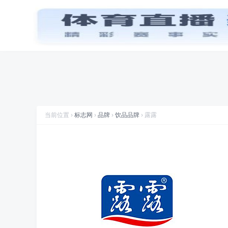
首页
品牌
图标
喜讯
标志网WAP版已上线，手机也能访问
推荐专辑
触摸一
品牌
标志网，世界知名品牌标志大全
月饼品牌
(23)
显
折腾
标志网全新改版 提升体验和视觉优化
规划
标志网新增品牌大全栏目
数据
标志网已汇聚超过 9,000+ 品牌标志
当前位置 ›
标志网
›
品牌
›
饮品品牌
› 露露
数据
标志网已累计超过 78,992,492 次浏览
品牌
找品牌、找标志就到标志网