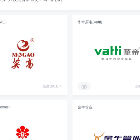
AO)
华帝厨电(Vatti)
热度(8618°)
热度
ower)
金牛管业