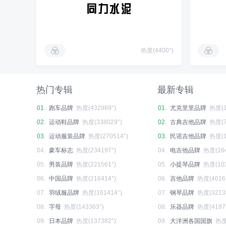
热度(4400°)
热门专辑
最新专辑
01.
跑车品牌
热度(432989°)
01.
尤克里里品牌
热度(1
02.
运动鞋品牌
热度(338029°)
02.
古典吉他品牌
热度(7
03.
运动服装品牌
热度(270514°)
03.
民谣吉他品牌
热度(1
04.
豪车标志
热度(234197°)
04.
电吉他品牌
热度(164
05.
男装品牌
热度(221561°)
05.
小提琴品牌
热度(103
06.
中国品牌
热度(216414°)
06.
吉他品牌
热度(4616
07.
羽绒服品牌
热度(161414°)
07.
钢琴品牌
热度(3213
08.
字母
热度(143363°)
08.
乐器品牌
热度(4187
09.
日本品牌
热度(137382°)
09.
大洋洲各国国旗
热度