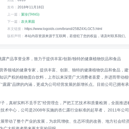
热度：
8910°
发布：
2018年11月18日
上一篇：
菓珍(TANG)
下一篇：
农夫果园
本文链接：
https://www.logoids.com/brand/25BZ4XLGC5.html
版权声明：
本站内容资源来源于互联网，若侵犯了您的权益，请及时联系我们。
核桃露产品享誉业界，致力于提供丰富/创新/独特的健康植物饮品和食品
营养领域的健康专家，提供丰富、创新、独特的健康植物饮品和食品，建
知识产权的植物蛋白饮料，上市以来深受广大消费者喜爱，并进而带动植
富了“露露”品牌的内涵，更成为公司经营发展的新增长点。目前公司已拥
，真材实料不丢手艺”经营理念，严把工艺技术和质量检测，全面推进标准化管
技术中心，公司是2008年实施的杏仁露行业标准的起草者， 2011年
发展带动了整个产业的发展，为农民增收、生态环境的改善、地方社会经
为广大投资者带来更丰富的回报。