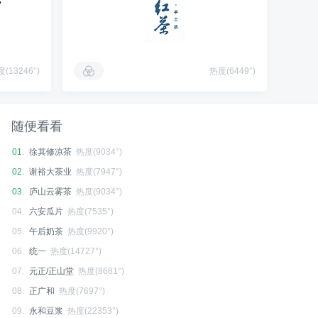
(13246°)
热度(6449°)
随便看看
01.
徐其修凉茶
热度(9034°)
02.
谢裕大茶业
热度(7947°)
03.
庐山云雾茶
热度(9034°)
04.
六安瓜片
热度(7535°)
05.
午后奶茶
热度(9920°)
06.
统一
热度(14727°)
07.
元正/正山堂
热度(8681°)
08.
正广和
热度(7697°)
09.
永和豆浆
热度(22353°)