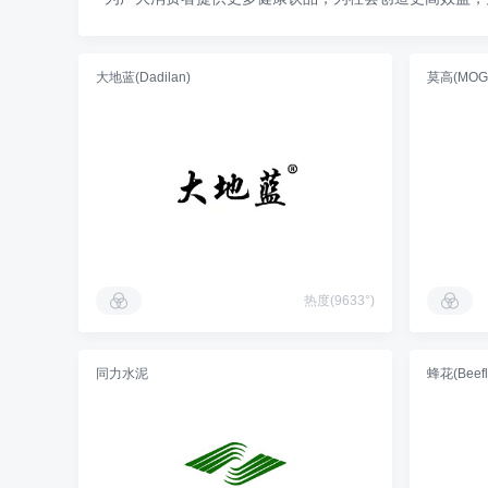
大地蓝(Dadilan)
莫高(MOG
热度(9633°)
同力水泥
蜂花(Beefl