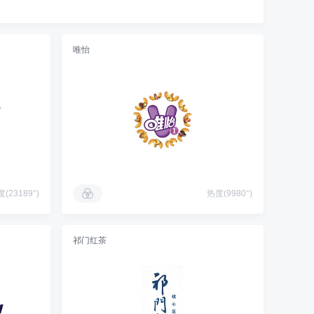
唯怡
(23189°)
热度(9980°)
祁门红茶