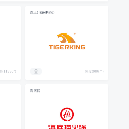
虎王(TigerKing)
(11336°)
热度(9867°)
海底捞