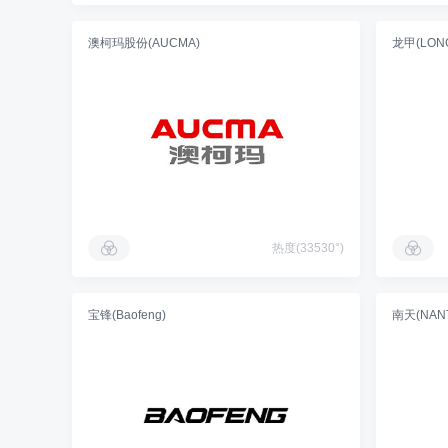
澳柯玛股份(AUCMA)
龙甲(LONG
热度(33530°)
宝锋(Baofeng)
南天(NANT