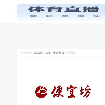
首页
品牌
图标
喜讯
标志网WAP版已上线，手机也能访问
推荐专辑
推拉门
品牌
标志网，世界知名品牌标志大全
北美洲各国国旗
(23
折腾
标志网全新改版 提升体验和视觉优化
规划
标志网新增品牌大全栏目
当前位置 ›
标志网
›
品牌
›
餐饮品牌
› 便宜坊
数据
标志网已汇聚超过 9,000+ 品牌标志
数据
标志网已累计超过 78,992,492 次浏览
品牌
找品牌、找标志就到标志网