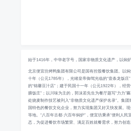
始于1416年，中华老字号，国家非物质文化遗产，以焖
北京便宜坊烤鸭集团有限公司是国有控股餐饮集团。以焖炉
十年（公元1785年），光绪皇帝御驾光临的“壹条龙饭庄
的“锦馨豆汁店”；建于民国十一年（公元1922年），经
膳饭庄”；以川味为主的，郭沫若先生为餐厅题写“力力”
处烧麦制作技艺被列入“非物质文化遗产保护名录”。集
国特色的餐饮文化企业，努力实现集团又好又快发展。现
等地。“八百年古都·六百年焖炉”，便宜坊秉承“便利人
态，为促进餐饮市场繁荣、满足百姓就餐需求，努力创造