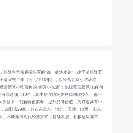
，乾隆皇帝亲赐蝠头匾的“都一处烧麦馆”；建于清乾隆五
建于清宣统二年（公元1910年），以经营北京小吃著称
以经营清真小吃著称的“锦芳小吃店”；以经营宫廷风味的“御
团拥有非遗项目10个，其中便宜坊焖炉烤鸭制作技艺、都一
制作技术，创新特色菜肴，提升品牌价值，为打造具有中
等；加盟店29家，分布在北京、河北、天津、山西、山东
餐饮，不断拓展现代经营方式，持续发展。积极适应新常