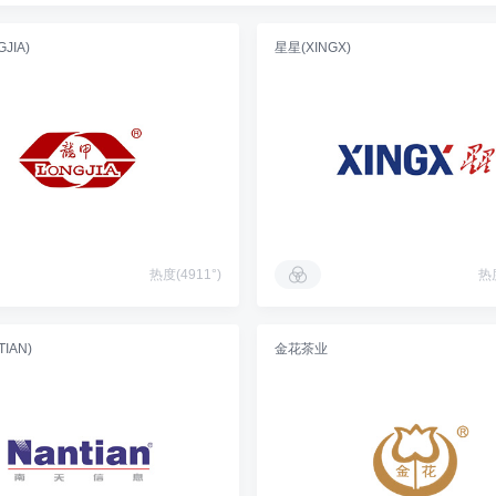
JIA)
星星(XINGX)
热度(4911°)
热度
IAN)
金花茶业