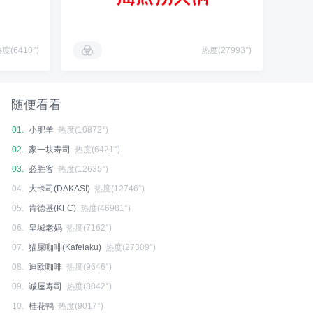
度(6410°)
热度(27993°)
随便看看
01.
小肥羊
热度(10872°)
02.
家一块寿司
热度(6421°)
03.
必胜客
热度(12635°)
04.
大卡司(DAKASI)
热度(12746°)
05.
肯德基(KFC)
热度(46981°)
06.
皇城老妈
热度(7162°)
07.
猫屎咖啡(Kafelaku)
热度(27309°)
08.
迪欧咖啡
热度(9646°)
09.
诚屋寿司
热度(8042°)
10.
桂花鸭
热度(9017°)