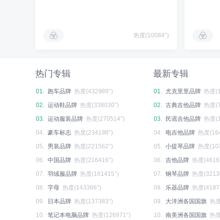
热度(10084°)
热门专辑
最新专辑
01.
跑车品牌
热度(432989°)
01.
尤克里里品牌
热度(1
02.
运动鞋品牌
热度(338030°)
02.
古典吉他品牌
热度(7
03.
运动服装品牌
热度(270514°)
03.
民谣吉他品牌
热度(1
04.
豪车标志
热度(234198°)
04.
电吉他品牌
热度(164
05.
男装品牌
热度(221562°)
05.
小提琴品牌
热度(103
06.
中国品牌
热度(216416°)
06.
吉他品牌
热度(4616
07.
羽绒服品牌
热度(161415°)
07.
钢琴品牌
热度(3213
08.
字母
热度(143366°)
08.
乐器品牌
热度(4187
09.
日本品牌
热度(137383°)
09.
大洋洲各国国旗
热度
10.
笔记本电脑品牌
热度(126971°)
10.
南美洲各国国旗
热度