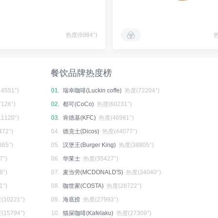
热度(6984°)
热
餐饮品牌热度榜
4551°)
01.
瑞幸咖啡(Luckin coffe)
热度(72204°)
126°)
02.
都可(CoCo)
热度(60231°)
1120°)
03.
肯德基(KFC)
热度(46981°)
72°)
04.
德克士(Dicos)
热度(44077°)
65°)
05.
汉堡王(Burger King)
热度(38805°)
7°)
06.
华莱士
热度(35427°)
8°)
07.
麦当劳(MCDONALD'S)
热度(34040°)
1°)
08.
咖世家(COSTA)
热度(28722°)
(10221°)
09.
海底捞
热度(27993°)
(15794°)
10.
猫屎咖啡(Kafelaku)
热度(27309°)