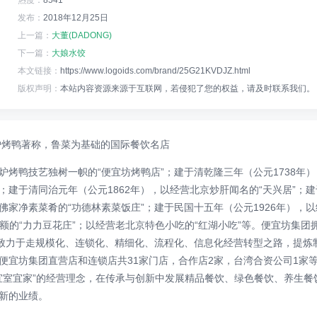
热度：
8541°
发布：
2018年12月25日
上一篇：
大董(DADONG)
下一篇：
大娘水饺
本文链接：
https://www.logoids.com/brand/25G21KVDJZ.html
版权声明：
本站内容资源来源于互联网，若侵犯了您的权益，请及时联系我们。
炉烤鸭著称，鲁菜为基础的国际餐饮名店
烤鸭技艺独树一帜的“便宜坊烤鸭店”；建于清乾隆三年（公元1738年）
”；建于清同治元年（公元1862年），以经营北京炒肝闻名的“天兴居”；
营佛家净素菜肴的“功德林素菜饭庄”；建于民国十五年（公元1926年），
匾额的“力力豆花庄”；以经营老北京特色小吃的“红湖小吃”等。便宜坊集
团致力于走规模化、连锁化、精细化、流程化、信息化经营转型之路，提炼
便宜坊集团直营店和连锁店共31家门店，合作店2家，台湾合资公司1家
民宜室宜家”的经营理念，在传承与创新中发展精品餐饮、绿色餐饮、养生
新的业绩。