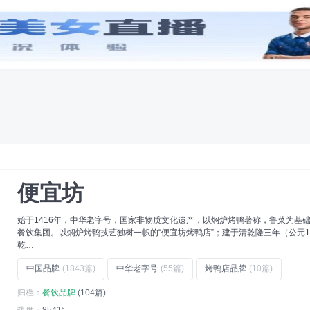
创意
字体
工具
专辑
品牌
(20)
平衡车品牌
(10)
水龙头品牌
(23)
珍珠品牌
(10)
)
奶茶品牌
(10)
微波炉品牌
(10)
便宜坊
始于1416年，中华老字号，国家非物质文化遗产，以焖炉烤鸭著称，鲁菜为基
餐饮集团。以焖炉烤鸭技艺独树一帜的“便宜坊烤鸭店”；建于清乾隆三年（公元1
乾…
中国品牌
(1843篇)
中华老字号
(55篇)
烤鸭店品牌
(10篇)
归档：
餐饮品牌
(104篇)