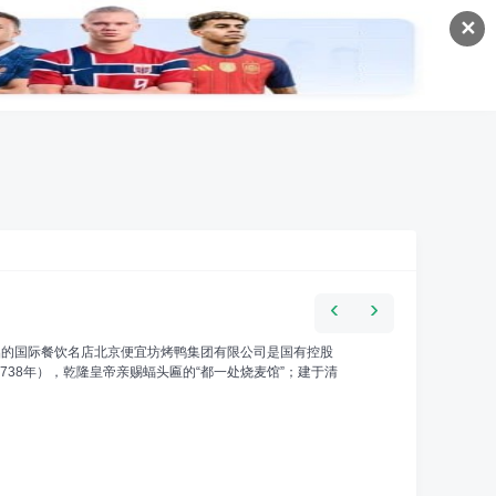
✕
‹
›
础的国际餐饮名店北京便宜坊烤鸭集团有限公司是国有控股
738年），乾隆皇帝亲赐蝠头匾的“都一处烧麦馆”；建于清