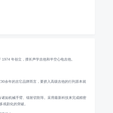
stug 于 1974 年创立，擅长声学吉他和半空心电吉他。
 就一家30余年的吉它品牌而言，要挤入高级吉他的行列原本就
设备诸如机械手臂、镭射切割等。采用最新科技来完成精密
多戏剧化的突破。