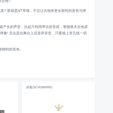
吉他 !
全地笔直? 那就是NT琴颈，不仅让吉他有更全面性的音色与弹
精确接收来自音箱产生的声音，比起只利用琴弦拾音器，更能将木吉他原
微的弹奏! 无论是在舞台上还是录音室，只要插上音孔线一切
精致独特的音色。
舒曼(SCHUMANN)