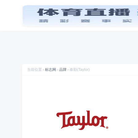
首页
品牌
图标
喜讯
标志网WAP版已上线，手机也能访问
推荐专辑
马桶品
品牌
标志网，世界知名品牌标志大全
帆布鞋品牌
(19)
折腾
标志网全新改版 提升体验和视觉优化
规划
标志网新增品牌大全栏目
当前位置 ›
标志网
›
品牌
› 泰勒(Taylor)
数据
标志网已汇聚超过 9,000+ 品牌标志
数据
标志网已累计超过 78,992,492 次浏览
品牌
找品牌、找标志就到标志网