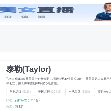
创意
字体
工具
专辑
牌
(21)
精华液品牌
(27)
常春藤大学
(8)
黄酒品牌
(15)
饮用水品牌
(19)
瓜子品牌
(21)
泰勒(Taylor)
Taylor Guitars 是美国吉他制造商，总部位于加州 El Cajon，是美国第二大原声吉他制造
年创立，擅长声学吉他和半空心电吉他。
乐器品牌
(51篇)
美国品牌
(324篇)
吉他品牌
(33篇)
民谣吉他
归档：
品牌标志
(3311篇)
热度：
3812°