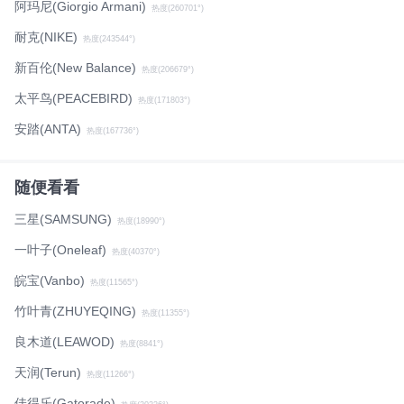
阿玛尼(Giorgio Armani)
热度(260701°)
耐克(NIKE)
热度(243544°)
新百伦(New Balance)
热度(206679°)
太平鸟(PEACEBIRD)
热度(171803°)
安踏(ANTA)
热度(167736°)
随便看看
三星(SAMSUNG)
热度(18990°)
一叶子(Oneleaf)
热度(40370°)
皖宝(Vanbo)
热度(11565°)
竹叶青(ZHUYEQING)
热度(11355°)
良木道(LEAWOD)
热度(8841°)
天润(Terun)
热度(11266°)
佳得乐(Gatorade)