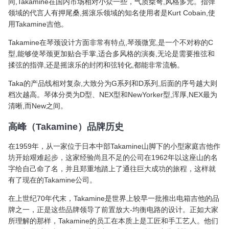
同,Takamine在国内市场相对小众一些，气质桀弩,风格多元。指弹
领域的代言人有押尾桑,摇滚乐领域的知名使用者是Kurt Cobain,使
用Takamine吉他。
Takamine在琴颈设计方面非常有特点,琴颈微宽,是一个不对称的C
型,能够使琴颈更加贴合手掌,适合多风格的演奏,无论是需要推弦和
揉弦的指弹,还是摇滚乐的封闭和弦转化,都能非常流畅。
Taka的产品线相对复杂,大致分为G系列和D系列,后面的序号越大则
档次越高。琴体分类为D型、NEX型和NewYorker型,浑厚,NEX最为
清晰,而New之间。
高峰（Takamine）品牌历史
在1959年，从一家位于日本中部Takamine山脚下的小型家庭吉他作
坊开始艰难起步，这家经验尚且不足的公司在1962年以这座山的名
字给自己命了名，并且郑重地踏上了通往巨大成功的旅程，这样就
有了现在的Takamine公司。
在上世纪70年代末，Takamine是世界上较早一批推出电箱吉他的品
牌之一，正是这些品牌领导了前置放大-均衡电路的设计。正如大家
所理解的那样，Takamine的员工在本质上是工匠和手工艺人。他们