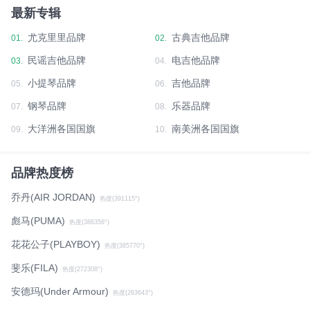
最新专辑
尤克里里品牌
古典吉他品牌
01.
02.
民谣吉他品牌
电吉他品牌
03.
04.
小提琴品牌
吉他品牌
05.
06.
钢琴品牌
乐器品牌
07.
08.
大洋洲各国国旗
南美洲各国国旗
09.
10.
品牌热度榜
乔丹(AIR JORDAN)
热度(391115°)
彪马(PUMA)
热度(386356°)
花花公子(PLAYBOY)
热度(385770°)
斐乐(FILA)
热度(272308°)
安德玛(Under Armour)
热度(263643°)