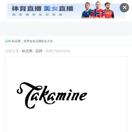
✕
品牌
标志网，世界知名品牌标志大全
折腾
标志网全新改版 提升体验和视觉优化
当前位置 ›
标志网
›
品牌
› 高峰(Takamine)
规划
标志网新增品牌大全栏目
数据
标志网已汇聚超过 9,000+ 品牌标志
数据
标志网已累计超过 78,992,492 次浏览
品牌
找品牌、找标志就到标志网
喜讯
标志网WAP版已上线，手机也能访问