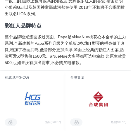
一数二的,国际上也有很高的知名度,受到很多红人的喜爱,泰国超萌
小萝莉Gail以及韩国神童郑成河都在使用,2018年还和狮子合唱团推
出联名LION系列。
彩虹人品牌特点
整个品牌哑光漆面多过亮面。Papa是aNueNue桃花心木全单的主力
系列,全新改版的Papa系列升级为全单板,对C和T型琴的桶身做了改
良,增加了板面共鸣,低音部分更加浑厚,琴面上经典的彩虹人图案,活
泼可爱,c型售价1580元。aNueNue大多琴都可选电箱款,比原生款贵
500元,如果没有演出需求,不必购买电箱款。
和成卫浴(HCG)
台玻集团
热度(12801°)
热度(10676°)