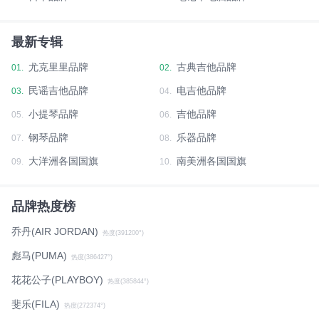
最新专辑
尤克里里品牌
古典吉他品牌
01.
02.
民谣吉他品牌
电吉他品牌
03.
04.
小提琴品牌
吉他品牌
05.
06.
钢琴品牌
乐器品牌
07.
08.
大洋洲各国国旗
南美洲各国国旗
09.
10.
品牌热度榜
乔丹(AIR JORDAN)
热度(391200°)
彪马(PUMA)
热度(386427°)
花花公子(PLAYBOY)
热度(385844°)
斐乐(FILA)
热度(272374°)