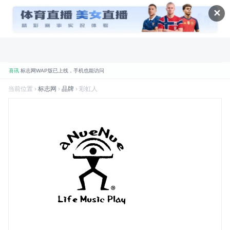
✕
喜讯
标志网WAP版已上线，手机也能访问
品牌
标志网，世界知名品牌标志大全
当前位置 ›
标志网
›
品牌
› 彩虹人
折腾
标志网全新改版 提升体验和视觉优化
规划
标志网新增品牌大全栏目
数据
标志网已汇聚超过 9,000+ 品牌标志
数据
标志网已累计超过 78,992,492 次浏览
品牌
找品牌、找标志就到标志网