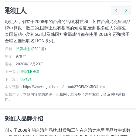
‹
›
彩虹人
彩虹人，创立于2008年的台湾的品牌,材质和工艺在台湾尤克里里品
牌中算数一数二的,国际上也有很高的知名度,受到很多红人的喜爱,
泰国超萌小萝莉Gail以及韩国神童郑成河都在使用,2018年还和狮子
合唱团推出联名LION系列。
归档：
品牌标志
(3311篇)
热度：
9797°
发布：
2020年12月23日
上一篇：
贝壳(LEHO)
下一篇：
Kiwaya
本文链接：
https://www.logoids.com/brand/27OFMXX5OJ.html
版权声明：
本站内容资源来源于互联网，若侵犯了您的权益，请及时联系我
们。
彩虹人品牌介绍
创立于2008年的台湾的品牌,材质和工艺在台湾尤克里里品牌中算数