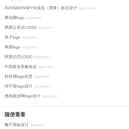
AVON&DISNEY化妆品（唇膏）标志设计
热度(725104°)
腾讯网logo
热度(40652°)
网易云音乐LOGO
热度(32278°)
燕子logo
热度(31003°)
网易logo
热度(29351°)
阿里巴巴LOGO
热度(28713°)
中国黄金形象标志
热度(27266°)
科技感logo欣赏
热度(26799°)
纯字母logo设计
热度(26160°)
携程旅游网logo设计
热度(25339°)
随便看看
餐厅商标设计
热度(6321°)