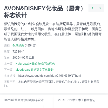
‹
›
AVON&DISNEY化妆品（唇膏）
标志设计
标识为雅芳的DR销售会议是发生在迪斯尼世界，唇膏就是最原始、
最常见的口红，一般是固体，质地比唇彩和唇蜜要干和硬。唇膏已
成了我国现代女性的常用化妆品。在口唇上涂一层恰到好处的唇膏
能使人显得格外娇媚。
归档：
创意标志
(4954篇)
热度：
725104°
发布：
2015年02月11日
上一篇：
Naturopathy日式自然疗法标志
下一篇：
Moodboard圆润英文字体设计
本文链接：
https://www.logoids.com/idea/2466H649NT.html
版权声明：
本站内容资源来源于互联网，若侵犯了您的权益，请及时联系我
们。
Harris哈里斯建筑结构标志设计
VERTES指甲艺术工作室标志