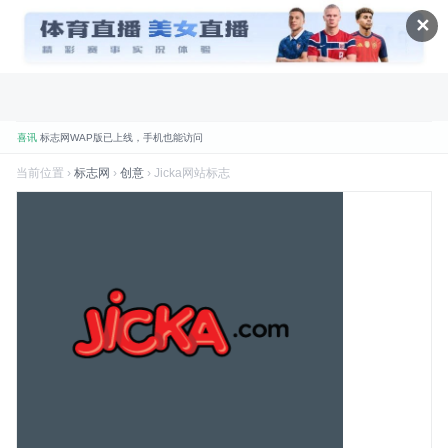
✕
喜讯
标志网WAP版已上线，手机也能访问
品牌
标志网，世界知名品牌标志大全
当前位置 ›
标志网
›
创意
› Jicka网站标志
折腾
标志网全新改版 提升体验和视觉优化
规划
标志网新增品牌大全栏目
数据
标志网已汇聚超过 9,000+ 品牌标志
数据
标志网已累计超过 78,992,492 次浏览
品牌
找品牌、找标志就到标志网