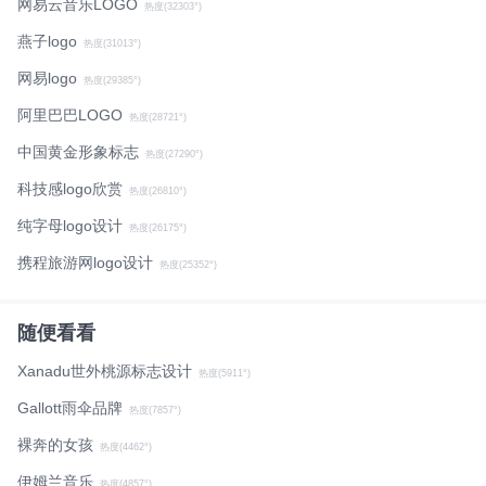
网易云音乐LOGO
热度(32303°)
燕子logo
热度(31013°)
网易logo
热度(29385°)
阿里巴巴LOGO
热度(28721°)
中国黄金形象标志
热度(27290°)
科技感logo欣赏
热度(26810°)
纯字母logo设计
热度(26175°)
携程旅游网logo设计
热度(25352°)
随便看看
Xanadu世外桃源标志设计
热度(5911°)
Gallott雨伞品牌
热度(7857°)
裸奔的女孩
热度(4462°)
伊姆兰音乐
热度(4857°)