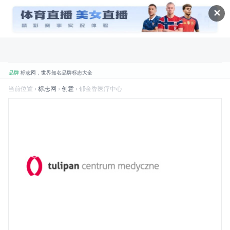
✕
品牌
标志网，世界知名品牌标志大全
折腾
标志网全新改版 提升体验和视觉优化
当前位置 ›
标志网
›
创意
› 郁金香医疗中心
规划
标志网新增品牌大全栏目
数据
标志网已汇聚超过 9,000+ 品牌标志
数据
标志网已累计超过 78,992,492 次浏览
品牌
找品牌、找标志就到标志网
喜讯
标志网WAP版已上线，手机也能访问