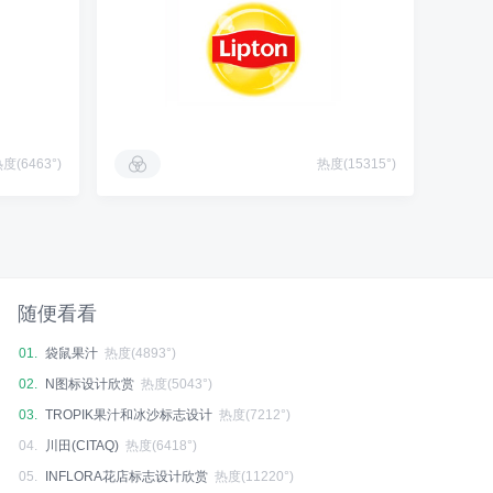
度(6463°)
热度(15315°)
随便看看
01.
袋鼠果汁
热度(4893°)
02.
N图标设计欣赏
热度(5043°)
03.
TROPIK果汁和冰沙标志设计
热度(7212°)
04.
川田(CITAQ)
热度(6418°)
05.
INFLORA花店标志设计欣赏
热度(11220°)