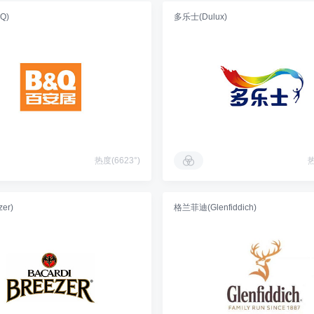
Q)
多乐士(Dulux)
热度(6623°)
热
er)
格兰菲迪(Glenfiddich)