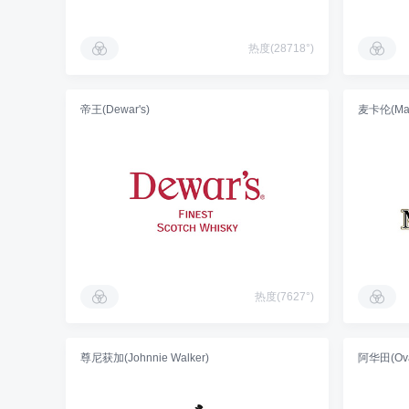
热度(28718°)
帝王(Dewar's)
麦卡伦(Mac
热度(7627°)
尊尼获加(Johnnie Walker)
阿华田(Oval