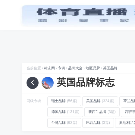
首页
品牌
图标
喜讯
标志网WAP版已上线，手机也能访问
推荐专辑
MP3播
品牌
标志网，世界知名品牌标志大全
手机品牌
(20)
建
折腾
标志网全新改版 提升体验和视觉优化
规划
标志网新增品牌大全栏目
当前位置 ›
标志网
›
专辑
›
品牌大全
›
地区品牌
›
英国品牌
数据
标志网已汇聚超过 9,000+ 品牌标志
‹
英国品牌标志
数据
标志网已累计超过 78,992,492 次浏览
品牌
找品牌、找标志就到标志网
同级专辑
瑞士品牌
(56篇)
美国品牌
(324篇)
荷兰品
德国品牌
(131篇)
新西兰品牌
(3篇)
西班
台湾品牌
(92篇)
巴西品牌
(3篇)
奥地利品