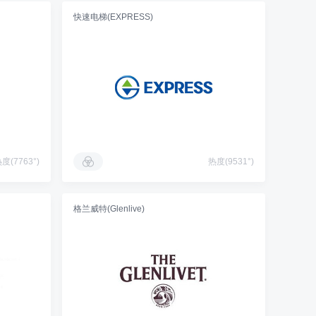
快速电梯(EXPRESS)
度(7763°)
热度(9531°)
格兰威特(Glenlive)