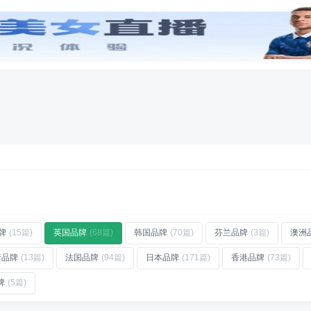
创意
字体
工具
专辑
放器品牌
(10)
亚洲各国国旗
(47)
木门品牌
(27)
常春藤大学
(8)
材家居连锁
(20)
咖啡机品牌
(19)
牌
(15篇)
英国品牌
(68篇)
韩国品牌
(70篇)
芬兰品牌
(3篇)
澳洲
牙品牌
(13篇)
法国品牌
(94篇)
日本品牌
(171篇)
香港品牌
(73篇)
牌
(5篇)