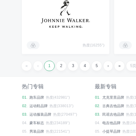
热度(16255°)
«
‹
1
2
3
4
5
›
»
5
热门专辑
最新专辑
01.
跑车品牌
热度(432981°)
01.
尤克里里品牌
热度(1
02.
运动鞋品牌
热度(338013°)
02.
古典吉他品牌
热度(7
03.
运动服装品牌
热度(270497°)
03.
民谣吉他品牌
热度(1
04.
豪车标志
热度(234189°)
04.
电吉他品牌
热度(164
05.
男装品牌
热度(221541°)
05.
小提琴品牌
热度(103