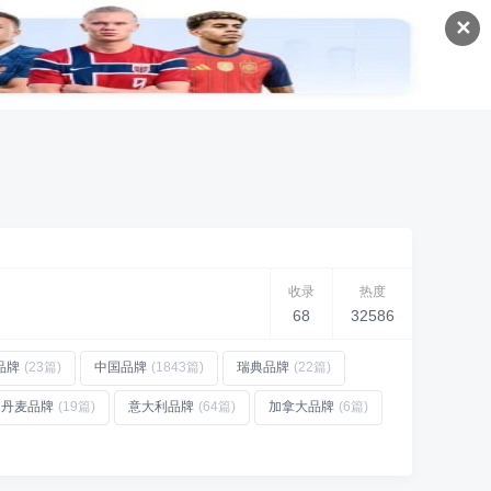
✕
收录
热度
68
32586
品牌
(23篇)
中国品牌
(1843篇)
瑞典品牌
(22篇)
丹麦品牌
(19篇)
意大利品牌
(64篇)
加拿大品牌
(6篇)