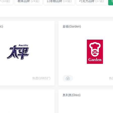
牌
(10篇)
糖果品牌
(24篇)
口香糖品牌
(10篇)
巧克力品牌
(17篇)
c)
嘉顿(Garden)
热度(16832°)
热度
奥利奥(Oreo)