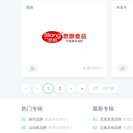
思朗
米老头
热度(7668°)
«
‹
1
2
›
»
2页，共27篇
热门专辑
最新专辑
01.
跑车品牌
热度(432982°)
01.
尤克里里品牌
热度(1
02.
运动鞋品牌
热度(338014°)
02.
古典吉他品牌
热度(7