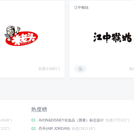
江中猴姑
热度(13881°)
热度
热度榜
4549°)
01.
AVON&DISNEY化妆品（唇膏）标志设计
热度(725101°)
123°)
02.
乔丹(AIR JORDAN)
热度(391116°)