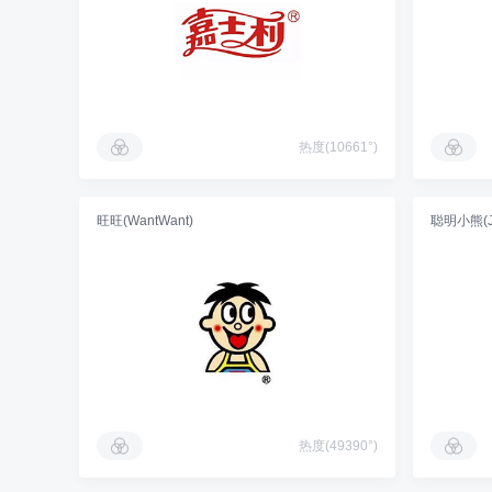
热度(10661°)
旺旺(WantWant)
聪明小熊(Je
热度(49390°)