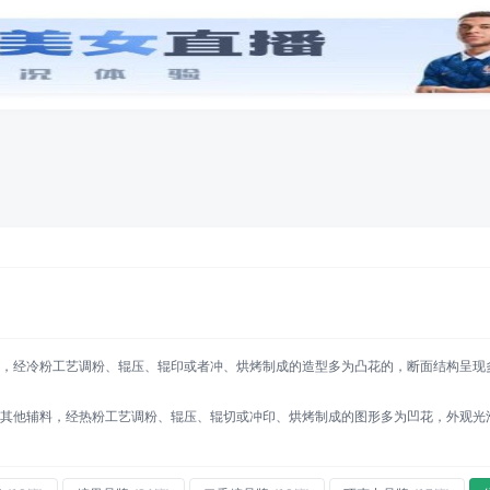
创意
字体
工具
专辑
品牌
(24)
直饮机品牌
(19)
休闲鞋品牌
(20)
电地暖品牌
(9)
鸭店品牌
(10)
玻璃门品牌
(24)
，经冷粉工艺调粉、辊压、辊印或者冲、烘烤制成的造型多为凸花的，断面结构呈现
其他辅料，经热粉工艺调粉、辊压、辊切或冲印、烘烤制成的图形多为凹花，外观光