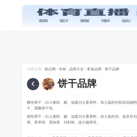
首页
品牌
图标
品牌
标志网，世界知名品牌标志大全
推荐专辑
马桶盖
折腾
标志网全新改版 提升体验和视觉优化
水管品牌
(24)
烤
规划
标志网新增品牌大全栏目
数据
标志网已汇聚超过 9,000+ 品牌标志
当前位置 ›
标志网
›
专辑
›
品牌大全
›
零食品牌
›
饼干品牌
数据
标志网已累计超过 78,992,492 次浏览
‹
饼干品牌
品牌
找品牌、找标志就到标志网
喜讯
标志网WAP版已上线，手机也能访问
酥性饼干：以小麦粉、糖、油脂为主要原料，加入疏松剂和其他辅料
干、蛋酥饼干等。
韧性饼干：以小麦粉、糖、油脂为主要原料，加入疏松剂、改良剂与
饼、香草饼、蛋味饼、玛利饼、波士顿饼等。