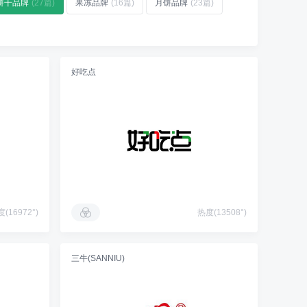
饼干品牌
(27篇)
果冻品牌
(16篇)
月饼品牌
(23篇)
好吃点
(16972°)
热度(13508°)
三牛(SANNIU)