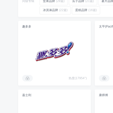
同级专辑
坚果品牌
(28篇)
瓜子品牌
(21篇)
薯片品
冰淇淋品牌
(22篇)
蛋糕品牌
(16篇)
趣多多
太平(Pacifi
热度(17954°)
嘉士利
康师傅