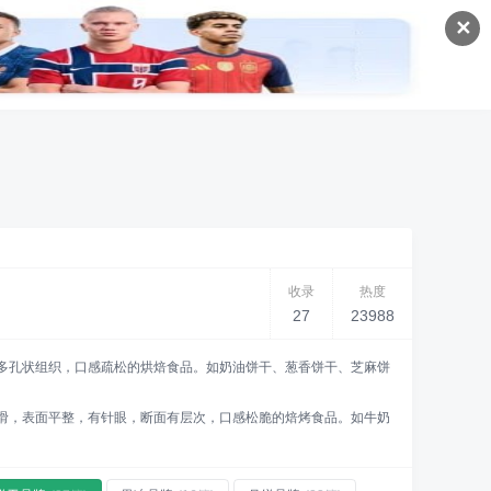
✕
收录
热度
27
23988
多孔状组织，口感疏松的烘焙食品。如奶油饼干、葱香饼干、芝麻饼
滑，表面平整，有针眼，断面有层次，口感松脆的焙烤食品。如牛奶