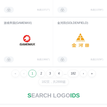
热度(13717°)
热度(11558°)
游戏帝国(GAMEMAX)
金河田(GOLDENFIELD)
热度(13692°)
热度(13159°)
«
‹
1
2
3
4
...
182
›
»
182页，共2899篇
S
EARCH LOGO
IDS