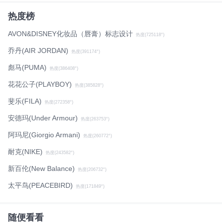
热度榜
AVON&DISNEY化妆品（唇膏）标志设计
热度(725118°)
乔丹(AIR JORDAN)
热度(391174°)
彪马(PUMA)
热度(386408°)
花花公子(PLAYBOY)
热度(385828°)
斐乐(FILA)
热度(272358°)
安德玛(Under Armour)
热度(263753°)
阿玛尼(Giorgio Armani)
热度(260772°)
耐克(NIKE)
热度(243582°)
新百伦(New Balance)
热度(206732°)
太平鸟(PEACEBIRD)
热度(171849°)
随便看看