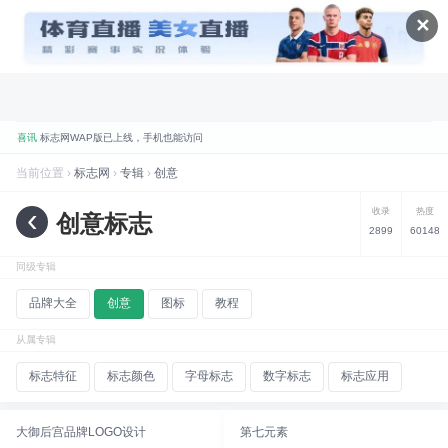
✕
喜讯
标志网WAP版已上线，手机也能访问
品牌
标志网，世界知名品牌标志大全
当前位置 ›
标志网
›
专辑
›
创意
折腾
标志网全新改版 提升体验和视觉优化
‹
收录
热度
创意标志
规划
标志网新增品牌大全栏目
2899
60148
数据
标志网已汇聚超过 9,000+ 品牌标志
同级专辑
数据
标志网已累计超过 78,992,492 次浏览
品牌大全
创意
图标
教程
品牌
找品牌、找标志就到标志网
从属专辑
标志特征
标志颜色
字母标志
数字标志
标志应用
大御后宫品牌LOGO设计
第七元素