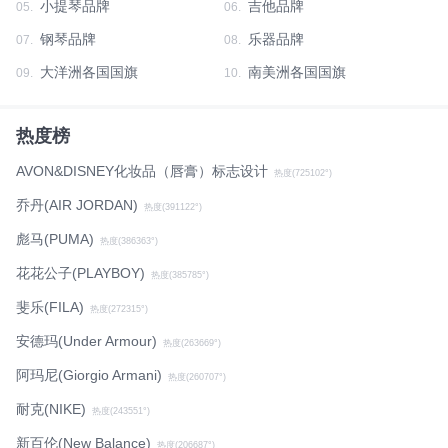
小提琴品牌
吉他品牌
05.
06.
钢琴品牌
乐器品牌
07.
08.
大洋洲各国国旗
南美洲各国国旗
09.
10.
热度榜
AVON&DISNEY化妆品（唇膏）标志设计
热度(725102°)
乔丹(AIR JORDAN)
热度(391122°)
彪马(PUMA)
热度(386363°)
花花公子(PLAYBOY)
热度(385785°)
斐乐(FILA)
热度(272315°)
安德玛(Under Armour)
热度(263669°)
阿玛尼(Giorgio Armani)
热度(260707°)
耐克(NIKE)
热度(243551°)
新百伦(New Balance)
热度(206687°)