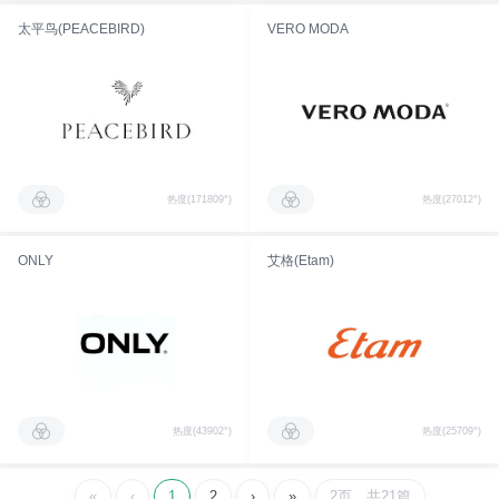
太平鸟(PEACEBIRD)
VERO MODA
热度(171809°)
热度(27012°)
ONLY
艾格(Etam)
热度(43902°)
热度(25709°)
«
‹
1
2
›
»
2页，共21篇