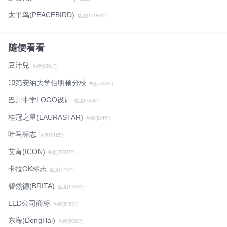
太平鸟(PEACEBIRD)
热度(171809°)
随便看看
豆汁兒
热度(6391°)
印第安纳大学伯明顿分校
热度(2423°)
巴川中学LOGO设计
热度(6344°)
桂冠之星(LAURASTAR)
热度(9845°)
叶马标志
热度(7415°)
艾肯(ICON)
热度(27315°)
卡拉OK标志
热度(7783°)
碧然德(BRITA)
热度(15080°)
LED公司商标
热度(5453°)
东海(DongHai)
热度(6000°)