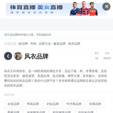
✕
喜讯
标志网WAP版已上线，手机也能访问
品牌
标志网，世界知名品牌标志大全
当前位置 ›
标志网
›
专辑
›
品牌大全
›
服装品牌
›
风衣品牌
折腾
标志网全新改版 提升体验和视觉优化
‹
收录
热度
风衣品牌
规划
标志网新增品牌大全栏目
21
24313
数据
标志网已汇聚超过 9,000+ 品牌标志
风衣又叫风雨衣，是一种防风雨的薄款大衣，适合于春、秋、冬季穿着，其造
数据
标志网已累计超过 78,992,492 次浏览
型灵活多变、健美潇洒、美观实用、款式新颖、携带方便、富有魅力。全球有
哪些知名的风衣品牌？风衣什么牌子好？本专辑将通过品牌标志来认识这些知
品牌
找品牌、找标志就到标志网
名的风衣品牌。
同级专辑
女装品牌
男装品牌
衬衫品牌
牛仔裤品牌
女裤品牌
男裤品牌
休闲服装品牌
时尚服装品牌
针织衫品牌