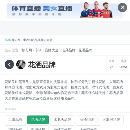
✕
品牌
标志网，世界知名品牌标志大全
折腾
标志网全新改版 提升体验和视觉优化
当前位置 ›
标志网
›
专辑
›
品牌大全
›
洁具品牌
›
花洒品牌
规划
标志网新增品牌大全栏目
‹
收录
热度
花洒品牌
25
11556
数据
标志网已汇聚超过 9,000+ 品牌标志
数据
标志网已累计超过 78,992,492 次浏览
花洒又叫莲蓬头，是浴室必备的洗浴器具，按形式分为手提式花洒、头顶花洒
品牌
找品牌、找标志就到标志网
和体位花洒；按出水方式分为常规式花洒、按摩式花洒、涡轮式花洒、强束式
花洒及轻柔式花洒。全球有哪些知名的花洒品牌？花洒什么牌子好？花洒品牌
喜讯
标志网WAP版已上线，手机也能访问
大全将通过品牌标志及概况介绍这些知名品牌。
同级专辑
卫浴品牌
花洒品牌
水龙头品牌
马桶品牌
淋浴房品牌
浴缸品牌
地漏品牌
马桶盖品牌
干手器品牌