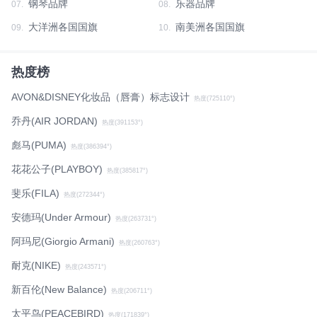
钢琴品牌
乐器品牌
07.
08.
大洋洲各国国旗
南美洲各国国旗
09.
10.
热度榜
AVON&DISNEY化妆品（唇膏）标志设计
热度(725110°)
乔丹(AIR JORDAN)
热度(391153°)
彪马(PUMA)
热度(386394°)
花花公子(PLAYBOY)
热度(385817°)
斐乐(FILA)
热度(272344°)
安德玛(Under Armour)
热度(263731°)
阿玛尼(Giorgio Armani)
热度(260763°)
耐克(NIKE)
热度(243571°)
新百伦(New Balance)
热度(206711°)
太平鸟(PEACEBIRD)
热度(171839°)