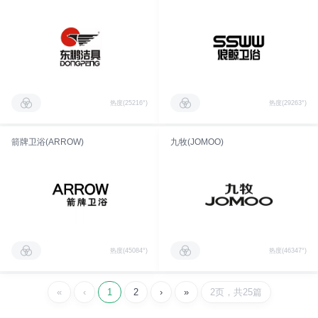
热度(25216°)
热度(29263°)
箭牌卫浴(ARROW)
九牧(JOMOO)
热度(45084°)
热度(46347°)
«
‹
1
2
›
»
2页，共25篇