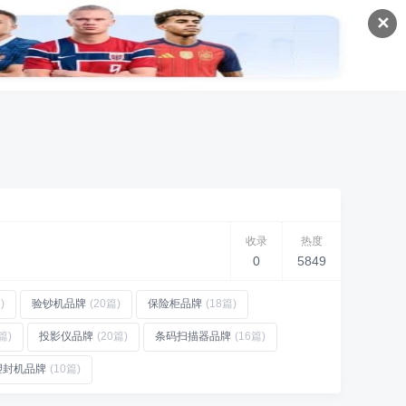
✕
收录
热度
0
5849
)
验钞机品牌
(20篇)
保险柜品牌
(18篇)
篇)
投影仪品牌
(20篇)
条码扫描器品牌
(16篇)
塑封机品牌
(10篇)