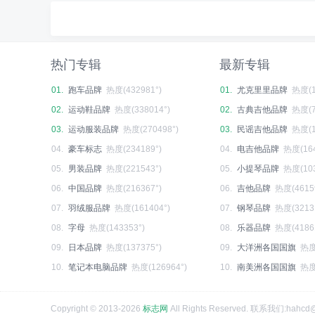
热门专辑
最新专辑
01.
跑车品牌
热度(432981°)
01.
尤克里里品牌
热度(1
02.
运动鞋品牌
热度(338014°)
02.
古典吉他品牌
热度(7
03.
运动服装品牌
热度(270498°)
03.
民谣吉他品牌
热度(1
04.
豪车标志
热度(234189°)
04.
电吉他品牌
热度(164
05.
男装品牌
热度(221543°)
05.
小提琴品牌
热度(103
06.
中国品牌
热度(216367°)
06.
吉他品牌
热度(4615
07.
羽绒服品牌
热度(161404°)
07.
钢琴品牌
热度(3213
08.
字母
热度(143353°)
08.
乐器品牌
热度(4186
09.
日本品牌
热度(137375°)
09.
大洋洲各国国旗
热度
10.
笔记本电脑品牌
热度(126964°)
10.
南美洲各国国旗
热度
Copyright © 2013-2026
标志网
All Rights Reserved. 联系我们:hahcd@