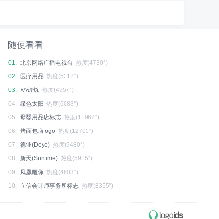
随便看看
01.
北京网络广播电视台
热度(4730°)
02.
医疗用品
热度(5312°)
03.
VA锻炼
热度(4957°)
04.
绿色太阳
热度(6083°)
05.
母婴用品店标志
热度(11962°)
06.
烤面包店logo
热度(12703°)
07.
德业(Deye)
热度(9480°)
08.
新天(Suntime)
热度(5915°)
09.
凤凰雕像
热度(4603°)
10.
立信会计师事务所标志
热度(8355°)