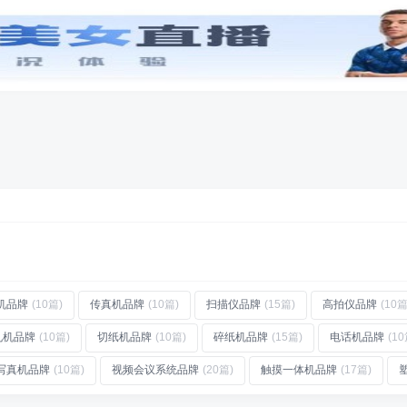
创意
字体
工具
专辑
牌
(28)
玻璃门品牌
(24)
水槽品牌
(18)
时尚服装品牌
(19)
眼膜品牌
(19)
U盘品牌
(17)
机品牌
(10篇)
传真机品牌
(10篇)
扫描仪品牌
(15篇)
高拍仪品牌
(10篇
孔机品牌
(10篇)
切纸机品牌
(10篇)
碎纸机品牌
(15篇)
电话机品牌
(10
写真机品牌
(10篇)
视频会议系统品牌
(20篇)
触摸一体机品牌
(17篇)