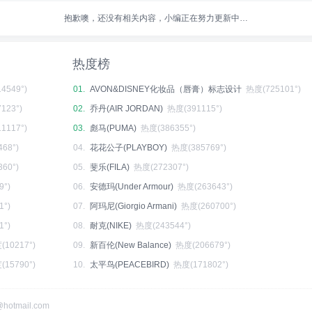
抱歉噢，还没有相关内容，小编正在努力更新中…
热度榜
4549°)
01.
AVON&DISNEY化妆品（唇膏）标志设计
热度(725101°)
123°)
02.
乔丹(AIR JORDAN)
热度(391115°)
1117°)
03.
彪马(PUMA)
热度(386355°)
68°)
04.
花花公子(PLAYBOY)
热度(385769°)
60°)
05.
斐乐(FILA)
热度(272307°)
9°)
06.
安德玛(Under Armour)
热度(263643°)
1°)
07.
阿玛尼(Giorgio Armani)
热度(260700°)
1°)
08.
耐克(NIKE)
热度(243544°)
(10217°)
09.
新百伦(New Balance)
热度(206679°)
(15790°)
10.
太平鸟(PEACEBIRD)
热度(171802°)
hotmail.com