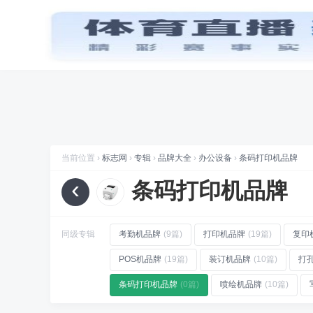
首页
品牌
图标
喜讯
标志网WAP版已上线，手机也能访问
推荐专辑
跑车品
品牌
标志网，世界知名品牌标志大全
针织衫品牌
(40)
折腾
标志网全新改版 提升体验和视觉优化
规划
标志网新增品牌大全栏目
当前位置 ›
标志网
›
专辑
›
品牌大全
›
办公设备
›
条码打印机品牌
数据
标志网已汇聚超过 9,000+ 品牌标志
‹
条码打印机品牌
数据
标志网已累计超过 78,992,492 次浏览
品牌
找品牌、找标志就到标志网
同级专辑
考勤机品牌
(9篇)
打印机品牌
(19篇)
复印
POS机品牌
(19篇)
装订机品牌
(10篇)
打
条码打印机品牌
(0篇)
喷绘机品牌
(10篇)