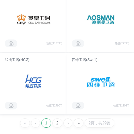
热度(11371°)
热度(7977°)
和成卫浴(HCG)
四维卫浴(Swell)
热度(12790°)
热度(11308°)
«
‹
1
2
›
»
2页，共29篇