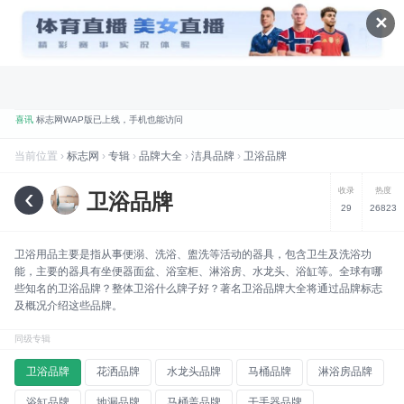
✕
喜讯
标志网WAP版已上线，手机也能访问
品牌
标志网，世界知名品牌标志大全
当前位置 ›
标志网
›
专辑
›
品牌大全
›
洁具品牌
›
卫浴品牌
折腾
标志网全新改版 提升体验和视觉优化
规划
标志网新增品牌大全栏目
‹
收录
热度
卫浴品牌
29
26823
数据
标志网已汇聚超过 9,000+ 品牌标志
数据
标志网已累计超过 78,992,492 次浏览
卫浴用品主要是指从事便溺、洗浴、盥洗等活动的器具，包含卫生及洗浴功
能，主要的器具有坐便器面盆、浴室柜、淋浴房、水龙头、浴缸等。全球有哪
品牌
找品牌、找标志就到标志网
些知名的卫浴品牌？整体卫浴什么牌子好？著名卫浴品牌大全将通过品牌标志
及概况介绍这些品牌。
同级专辑
卫浴品牌
花洒品牌
水龙头品牌
马桶品牌
淋浴房品牌
浴缸品牌
地漏品牌
马桶盖品牌
干手器品牌