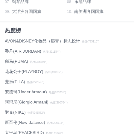
钢琴品牌
乐器品牌
07.
08.
大洋洲各国国旗
南美洲各国国旗
09.
10.
热度榜
AVON&DISNEY化妆品（唇膏）标志设计
热度(725110°)
乔丹(AIR JORDAN)
热度(391154°)
彪马(PUMA)
热度(386394°)
花花公子(PLAYBOY)
热度(385817°)
斐乐(FILA)
热度(272345°)
安德玛(Under Armour)
热度(263731°)
阿玛尼(Giorgio Armani)
热度(260764°)
耐克(NIKE)
热度(243572°)
新百伦(New Balance)
热度(206714°)
太平鸟(PEACEBIRD)
热度(171840°)