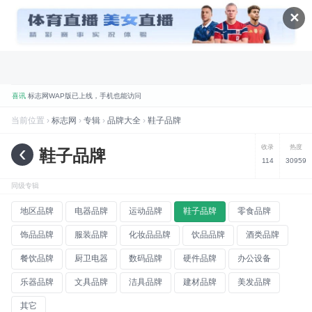
✕
喜讯
标志网WAP版已上线，手机也能访问
品牌
标志网，世界知名品牌标志大全
当前位置 ›
标志网
›
专辑
›
品牌大全
›
鞋子品牌
折腾
标志网全新改版 提升体验和视觉优化
‹
收录
热度
鞋子品牌
114
30959
规划
标志网新增品牌大全栏目
数据
标志网已汇聚超过 9,000+ 品牌标志
同级专辑
数据
标志网已累计超过 78,992,492 次浏览
地区品牌
电器品牌
运动品牌
鞋子品牌
零食品牌
品牌
找品牌、找标志就到标志网
饰品品牌
服装品牌
化妆品品牌
饮品品牌
酒类品牌
餐饮品牌
厨卫电器
数码品牌
硬件品牌
办公设备
乐器品牌
文具品牌
洁具品牌
建材品牌
美发品牌
其它