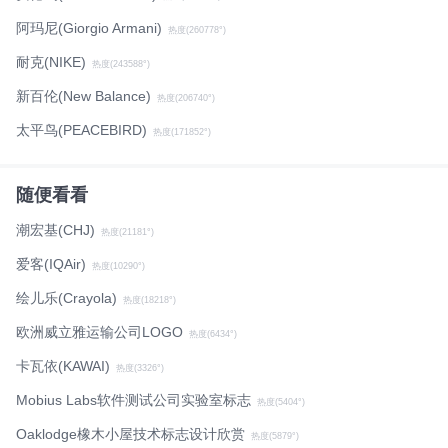
阿玛尼(Giorgio Armani)
热度(260778°)
耐克(NIKE)
热度(243588°)
新百伦(New Balance)
热度(206740°)
太平鸟(PEACEBIRD)
热度(171852°)
随便看看
潮宏基(CHJ)
热度(21181°)
爱客(IQAir)
热度(10290°)
绘儿乐(Crayola)
热度(18218°)
欧洲威立雅运输公司LOGO
热度(6434°)
卡瓦依(KAWAI)
热度(3326°)
Mobius Labs软件测试公司实验室标志
热度(5404°)
Oaklodge橡木小屋技术标志设计欣赏
热度(5879°)