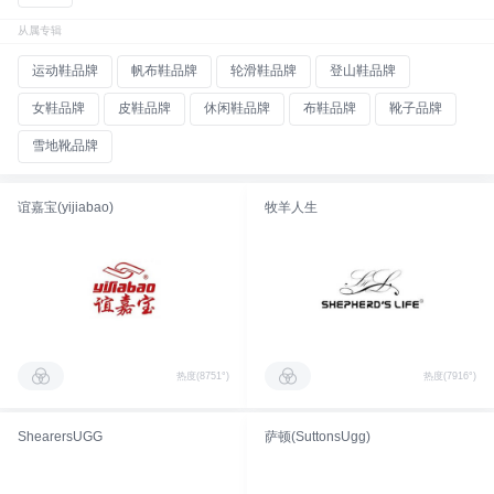
从属专辑
运动鞋品牌
帆布鞋品牌
轮滑鞋品牌
登山鞋品牌
女鞋品牌
皮鞋品牌
休闲鞋品牌
布鞋品牌
靴子品牌
雪地靴品牌
谊嘉宝(yijiabao)
牧羊人生
热度(8751°)
热度(7916°)
ShearersUGG
萨顿(SuttonsUgg)