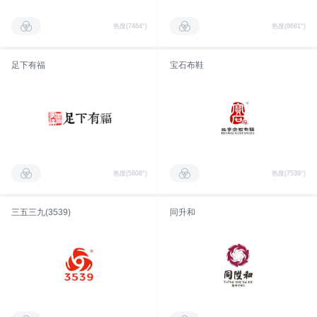
热度(7464°)
热度(8681°)
足下有福
宝石布鞋
热度(5808°)
热度(7539°)
三五三九(3539)
同升和