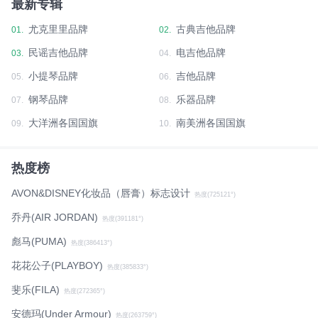
最新专辑
尤克里里品牌
古典吉他品牌
01.
02.
民谣吉他品牌
电吉他品牌
03.
04.
小提琴品牌
吉他品牌
05.
06.
钢琴品牌
乐器品牌
07.
08.
大洋洲各国国旗
南美洲各国国旗
09.
10.
热度榜
AVON&DISNEY化妆品（唇膏）标志设计
热度(725121°)
乔丹(AIR JORDAN)
热度(391181°)
彪马(PUMA)
热度(386413°)
花花公子(PLAYBOY)
热度(385833°)
斐乐(FILA)
热度(272365°)
安德玛(Under Armour)
热度(263759°)