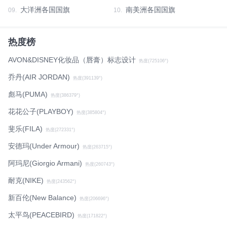
大洋洲各国国旗
南美洲各国国旗
09.
10.
热度榜
AVON&DISNEY化妆品（唇膏）标志设计
热度(725106°)
乔丹(AIR JORDAN)
热度(391139°)
彪马(PUMA)
热度(386379°)
花花公子(PLAYBOY)
热度(385804°)
斐乐(FILA)
热度(272331°)
安德玛(Under Armour)
热度(263715°)
阿玛尼(Giorgio Armani)
热度(260743°)
耐克(NIKE)
热度(243562°)
新百伦(New Balance)
热度(206696°)
太平鸟(PEACEBIRD)
热度(171822°)