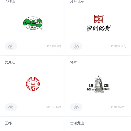
会稽山
沙洲优黄
热度(8088°)
热度(10366°)
女儿红
塔牌
热度(13113°)
热度(10735°)
玉祁
古越龙山