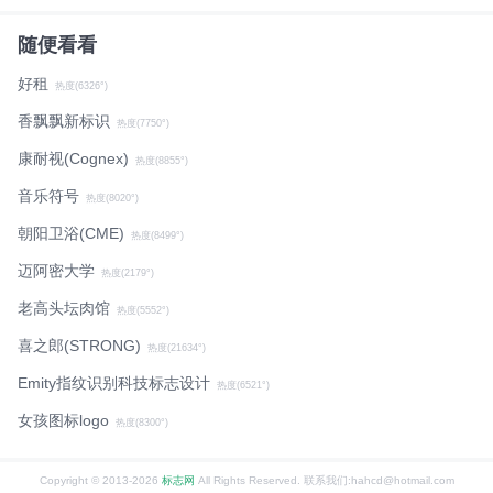
随便看看
好租
热度(6326°)
香飘飘新标识
热度(7750°)
康耐视(Cognex)
热度(8855°)
音乐符号
热度(8020°)
朝阳卫浴(CME)
热度(8499°)
迈阿密大学
热度(2179°)
老高头坛肉馆
热度(5552°)
喜之郎(STRONG)
热度(21634°)
Emity指纹识别科技标志设计
热度(6521°)
女孩图标logo
热度(8300°)
Copyright © 2013-2026
标志网
All Rights Reserved. 联系我们:hahcd@hotmail.com