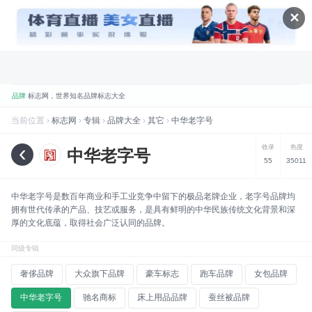
✕
品牌
标志网，世界知名品牌标志大全
折腾
标志网全新改版 提升体验和视觉优化
当前位置 ›
标志网
›
专辑
›
品牌大全
›
其它
›
中华老字号
规划
标志网新增品牌大全栏目
‹
收录
热度
中华老字号
55
35011
数据
标志网已汇聚超过 9,000+ 品牌标志
数据
标志网已累计超过 78,992,492 次浏览
中华老字号是数百年商业和手工业竞争中留下的极品老牌企业，老字号品牌均
品牌
找品牌、找标志就到标志网
拥有世代传承的产品、技艺或服务，是具有鲜明的中华民族传统文化背景和深
厚的文化底蕴，取得社会广泛认同的品牌。
喜讯
标志网WAP版已上线，手机也能访问
同级专辑
奢侈品牌
大众旗下品牌
豪车标志
跑车品牌
女包品牌
中华老字号
驰名商标
床上用品品牌
蚕丝被品牌