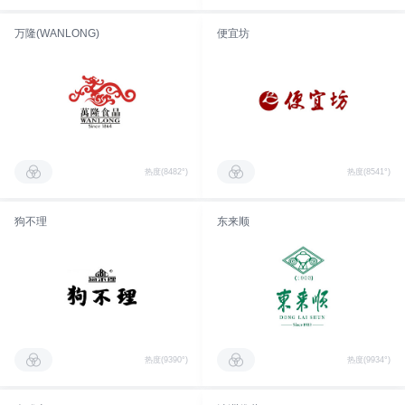
万隆(WANLONG)
便宜坊
热度(8482°)
热度(8541°)
狗不理
东来顺
热度(9390°)
热度(9934°)