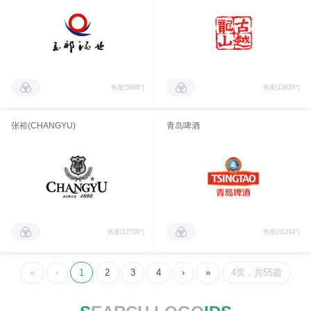
热度(5688°)
热度(13829°)
张裕(CHANGYU)
青岛啤酒
热度(12758°)
热度(31214°)
«
‹
1
2
3
4
›
»
4页，共55篇