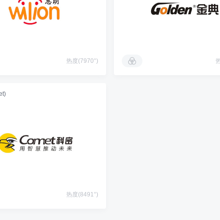
热度(7970°)
热
t)
热度(8491°)