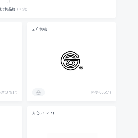
塑封机品牌
(10篇)
云广机械
度(8791°)
热度(6565°)
齐心(COMIX)