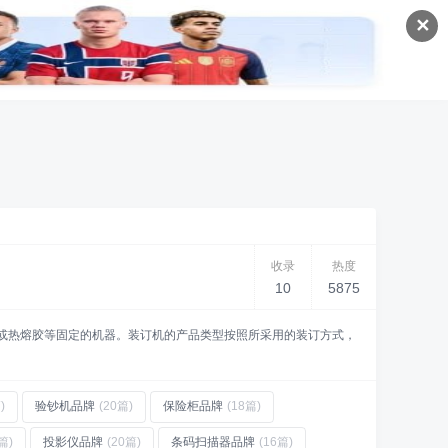
✕
收录
热度
10
5875
或热熔胶等固定的机器。装订机的产品类型按照所采用的装订方式，
)
验钞机品牌
(20篇)
保险柜品牌
(18篇)
篇)
投影仪品牌
(20篇)
条码扫描器品牌
(16篇)