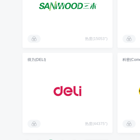
热度(15053°)
得力(DELI)
科密(Come
热度(44375°)