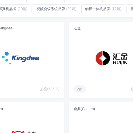
写真机品牌
(10篇)
视频会议系统品牌
(20篇)
触摸一体机品牌
(17篇)
ngdee)
汇金
热度(6853°)
热
n)
金典(Golden)