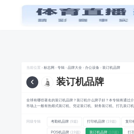
首页
品牌
图标
喜讯
标志网WAP版已上线，手机也能访问
推荐专辑
篮球品
品牌
标志网，世界知名品牌标志大全
211大学校徽
(115)
折腾
标志网全新改版 提升体验和视觉优化
规划
标志网新增品牌大全栏目
当前位置 ›
标志网
›
专辑
›
品牌大全
›
办公设备
›
装订机品牌
数据
标志网已汇聚超过 9,000+ 品牌标志
‹
装订机品牌
数据
标志网已累计超过 78,992,492 次浏览
品牌
找品牌、找标志就到标志网
全球有哪些著名的装订机品牌？装订机什么牌子好？本专辑将通过介
市场上一般有热熔式装订机、凭证装订机、财务装订机、打孔装订机
同级专辑
考勤机品牌
(9篇)
打印机品牌
(19篇)
复印
POS机品牌
(19篇)
装订机品牌
(10篇)
打