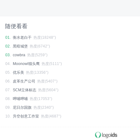
随便看看
01.
衡水老白干
热度(18248°)
02.
黑暗城堡
热度(6742°)
03.
cowbra
热度(5259°)
04.
Moonowl猫头鹰
热度(5111°)
05.
优乐美
热度(13356°)
06.
皮革生产公司
热度(5407°)
07.
SCM立体标志
热度(5604°)
08.
呷哺呷哺
热度(17053°)
09.
尼日尔国旗
热度(2340°)
10.
升空创意工作室
热度(4687°)