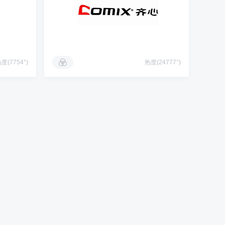
度(7754°)
热度(24777°)