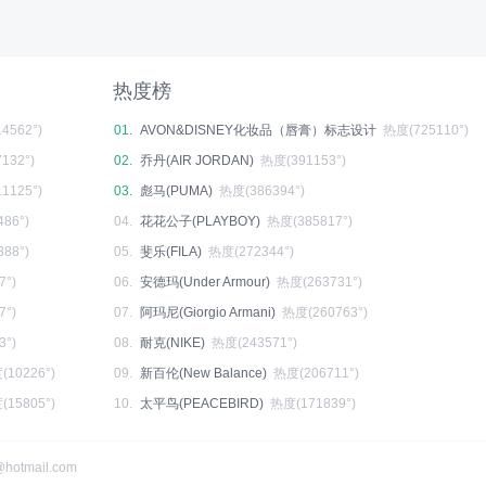
热度榜
4562°)
01.
AVON&DISNEY化妆品（唇膏）标志设计
热度(725110°)
132°)
02.
乔丹(AIR JORDAN)
热度(391153°)
1125°)
03.
彪马(PUMA)
热度(386394°)
86°)
04.
花花公子(PLAYBOY)
热度(385817°)
88°)
05.
斐乐(FILA)
热度(272344°)
7°)
06.
安德玛(Under Armour)
热度(263731°)
7°)
07.
阿玛尼(Giorgio Armani)
热度(260763°)
3°)
08.
耐克(NIKE)
热度(243571°)
(10226°)
09.
新百伦(New Balance)
热度(206711°)
(15805°)
10.
太平鸟(PEACEBIRD)
热度(171839°)
hotmail.com