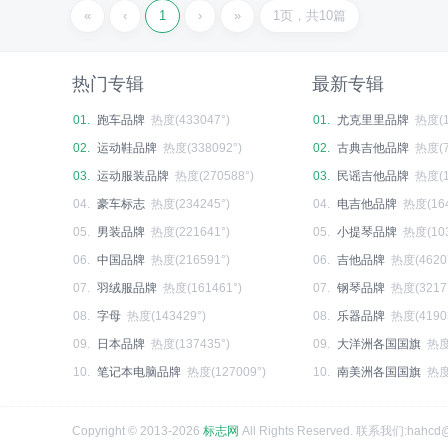
«
‹
1
›
»
1页，共10篇
热门专辑
最新专辑
01.
跑车品牌
热度(433047°)
01.
尤克里里品牌
热度(1
02.
运动鞋品牌
热度(338092°)
02.
古典吉他品牌
热度(7
03.
运动服装品牌
热度(270588°)
03.
民谣吉他品牌
热度(1
04.
豪车标志
热度(234245°)
04.
电吉他品牌
热度(164
05.
男装品牌
热度(221641°)
05.
小提琴品牌
热度(103
06.
中国品牌
热度(216591°)
06.
吉他品牌
热度(4620
07.
羽绒服品牌
热度(161461°)
07.
钢琴品牌
热度(3217
08.
字母
热度(143429°)
08.
乐器品牌
热度(4190
09.
日本品牌
热度(137435°)
09.
大洋洲各国国旗
热度
10.
笔记本电脑品牌
热度(127009°)
10.
南美洲各国国旗
热度
Copyright © 2013-2026
标志网
All Rights Reserved. 联系我们:hahcd@