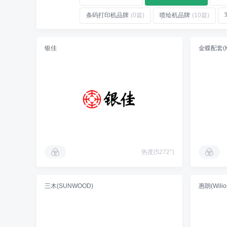
条码打印机品牌
(0篇)
喷绘机品牌
(10篇)
银佳
金蝶配套(Ki
热度(5272°)
三木(SUNWOOD)
惠朗(Wilio