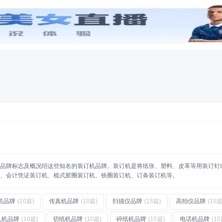
创意
字体
工具
专辑
牌
(14)
网球品牌
(16)
口香糖品牌
(10)
人工智能品牌
(10)
中华老字号
(55)
防晒霜品牌
(31)
品牌标志及概况绍这些知名的装订机品牌。装订机是将纸张、塑料、皮革等用装订钉
、会计凭证装订机、梳式胶圈装订机、铁圈装订机、订条装订机等。
机品牌
(10篇)
传真机品牌
(10篇)
扫描仪品牌
(15篇)
高拍仪品牌
(10篇
孔机品牌
(10篇)
切纸机品牌
(10篇)
碎纸机品牌
(15篇)
电话机品牌
(10